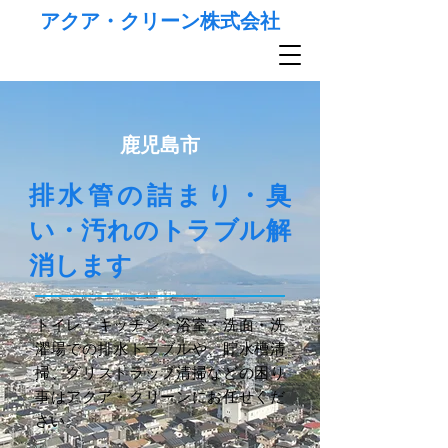
アクア・クリーン株式会社
鹿児島市
排水管の詰まり・臭
い・汚れのトラブル解
消します
トイレ・キッチン・浴室・洗面・洗
濯場での排水トラブルや、貯水槽清
掃、グリストラップ清掃などの困り
事はアクア・クリーンにお任せくだ
さい。