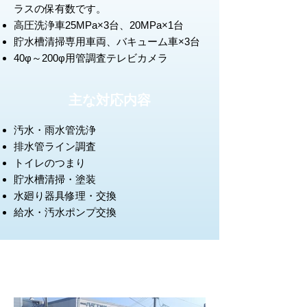
ラスの保有数です。
高圧洗浄車25MPa×3台、20MPa×1台
貯水槽清掃専用車両、バキューム車×3台
40φ～200φ用管調査テレビカメラ
主な対応内容
汚水・雨水管洗浄
排水管ライン調査
トイレのつまり
貯水槽清掃・塗装
水廻り器具修理・交換
給水・汚水ポンプ交換
作業車両